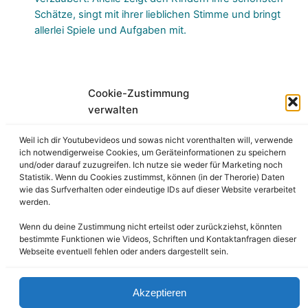
Schätze, singt mit ihrer lieblichen Stimme und bringt
allerlei Spiele und Aufgaben mit.
Cookie-Zustimmung
verwalten
Backstage
Preise
Partner
Weil ich dir Youtubevideos und sowas nicht vorenthalten will, verwende
KidsEffekt – Dein Partner für Kinderanimation,
ich notwendigerweise Cookies, um Geräteinformationen zu speichern
und/oder darauf zuzugreifen. Ich nutze sie weder für Marketing noch
musikalische Bildung und Erzähltheater mit
Statistik. Wenn du Cookies zustimmst, können (in der Therorie) Daten
pädagogischem Mehrwert
wie das Surfverhalten oder eindeutige IDs auf dieser Website verarbeitet
werden.
Wenn du deine Zustimmung nicht erteilst oder zurückziehst, könnten
bestimmte Funktionen wie Videos, Schriften und Kontaktanfragen dieser
Webseite eventuell fehlen oder anders dargestellt sein.
KidsEffekt
®
ist eine eingetragene Marke.
Alle meine eigenen Werke wie Konzepte, Lieder, Texte,
Videos und Fotos unterliegen dem Urheberrecht
Akzeptieren
Copyright© 2017-2026 Augustine Gueffroy