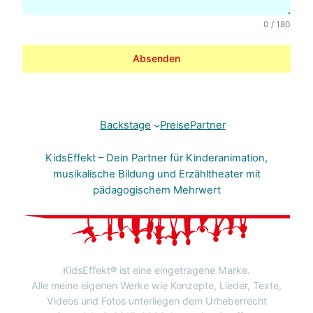
0 / 180
Absenden
Backstage
Preise
Partner
KidsEffekt – Dein Partner für Kinderanimation,
musikalische Bildung und Erzähltheater mit
pädagogischem Mehrwert
KidsEffekt
®
ist eine eingetragene Marke.
Alle meine eigenen Werke wie Konzepte, Lieder, Texte,
Videos und Fotos unterliegen dem Urheberrecht