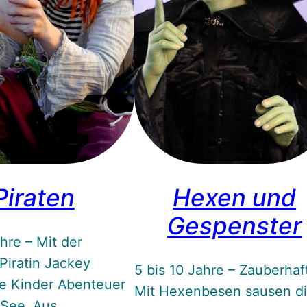
Piraten
Hexen und
Gespenster
ahre – Mit der
Piratin Jackey
5 bis 10 Jahre – Zauberhaf
ie Kinder Abenteuer
Mit Hexenbesen sausen d
 See. Aus