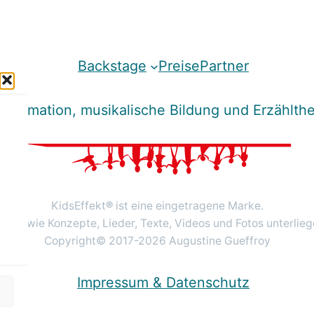
Backstage
Preise
Partner
deranimation, musikalische Bildung und Erzähl
KidsEffekt
®
ist eine eingetragene Marke.
erke wie Konzepte, Lieder, Texte, Videos und Fotos unterli
Copyright© 2017-2026 Augustine Gueffroy
Impressum & Datenschutz